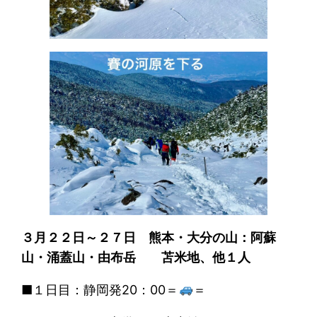
３月２２日～２７日 熊本・大分の山：阿蘇
山・涌蓋山・由布岳 苫米地、他１人
■１日目：静岡発20：00＝
＝