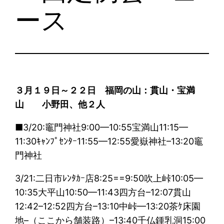
ース
３月１９日～２２日 福岡の山：貫山・宝満
山 小野田、他２人
■3/20:竈門神社9:00—10:55宝満山11:15—
11:30ｷｬﾝﾌﾟｾﾝﾀｰ11:55—12:55愛嶽神社–13:20竈
門神社
3/21:二日市ﾚﾝﾀｶｰ店8:25==9:50吹上峠10:05—
10:35大平山10:50—11:43四方台–12:07貫山
12:42–12:52四方台–13:10中峠—13:20茶ｹ床園
地–（ここから舗装路）–13:40千仏鍾乳洞15:00