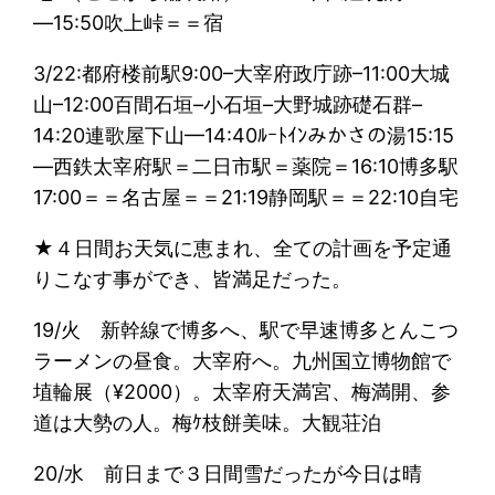
—15:50吹上峠＝＝宿
3/22:都府楼前駅9:00–大宰府政庁跡–11:00大城
山–12:00百間石垣–小石垣–大野城跡礎石群–
14:20連歌屋下山—14:40ﾙｰﾄｲﾝみかさの湯15:15
—西鉄太宰府駅＝二日市駅＝薬院＝16:10博多駅
17:00＝＝名古屋＝＝21:19静岡駅＝＝22:10自宅
★４日間お天気に恵まれ、全ての計画を予定通
りこなす事ができ、皆満足だった。
19/火 新幹線で博多へ、駅で早速博多とんこつ
ラーメンの昼食。大宰府へ。九州国立博物館で
埴輪展（¥2000）。太宰府天満宮、梅満開、参
道は大勢の人。梅ｹ枝餅美味。大観荘泊
20/水 前日まで３日間雪だったが今日は晴