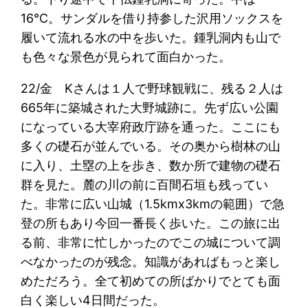
16℃。サンダルを借り持参した沢用ソックスを
履いて流れる水の中を歩いた。鍾乳洞内も山で
も色々な景色が見られて面白かった。
22/金 Kさんは１人で野球観戦に、残る２人は
665年に築城された大野城跡に。先ず広い公園
になっている大宰府政庁跡を通った。ここにも
多くの礎石が並んでいる。その奥から樹林の山
に入り、土塁の上を歩き、数か所で建物の礎石
群を見た。麓の川の前に百間石垣も残ってい
た。非常に広い山城（1.5kmx3kmの範囲）で急
登の所もあり今回一番長く歩いた。この旅に出
る前、非常に忙しかったのでこの城について調
べなかったのが残念。知識があればもっと楽し
めただろう。全て初めての所ばかりでとても面
白く楽しい4日間だった。