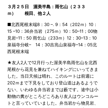
３月２５日 渥美半島：雨乞山（２３３
ｍ） 根田、他２人
■北西尾根末端8：30 –. 9：54（202ｍ）10：
15 –10：36弁当岩（275ｍ）10：50–11；00物
見岩–11：50 雨乞山（233ｍ）12：30–13：10
泉福寺分岐– 14：30吉兆山泉福寺–14：05北
西尾根末端
★
友人2人で12月行った渥美半島雨乞山を北西
尾根から花見を兼ねてハイキングにいってきま
した。当日天候は晴れ、このルートは前週に
202ｍまで下見をしており登山道はあるようで
ない、いわゆる弁当岩までは藪です。途中は小
動物の糞がところどころあり友人はウンコルー
トと言っていていました。弁当岩から物見岩、