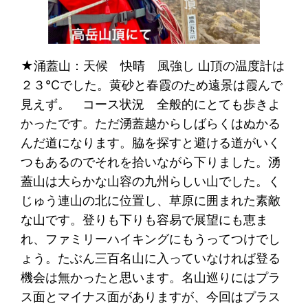
★涌蓋山：天候 快晴 風強し 山頂の温度計は
２３℃でした。黄砂と春霞のため遠景は霞んで
見えず。 コース状況 全般的にとても歩きよ
かったです。ただ湧蓋越からしばらくはぬかる
んだ道になります。脇を探すと避ける道がいく
つもあるのでそれを拾いながら下りました。湧
蓋山は大らかな山容の九州らしい山でした。く
じゅう連山の北に位置し、草原に囲まれた素敵
な山です。登りも下りも容易で展望にも恵ま
れ、ファミリーハイキングにもうってつけでし
ょう。たぶん三百名山に入っていなければ登る
機会は無かったと思います。名山巡りにはプラ
ス面とマイナス面がありますが、今回はプラス