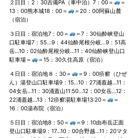
２日目：2：30吉備PA（車中泊）7：00＝
＝
13：00熊本城18：00＝
＝20：00阿蘇山麓
（宿泊）
３日目：宿泊地7：00＝
＝7：30仙酔峡登山
口駐車場7：55…9：44仙酔尾根分岐…9：51高
岳…10：02仙酔尾根分岐…11：40仙酔峡登山口
駐車場＝
＝15：30久住高原（宿泊）
４日目：宿泊地８：30＝
＝9：00疥癬（ひぜ
ん）湯登山口駐車場9：15…10：27涌蓋越…11：
04女岳…11：30涌蓋山11:50…12：00女岳…12：
22涌蓋越…13：12疥癬湯駐車場13:20＝
＝
16：00湯布院（宿泊）
５日目：宿泊地8：50＝
＝9：10由布岳正面
登山口駐車場9：17…10：00合野越…11：20マタ