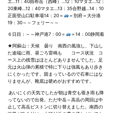
エ…11：40由布岳（西峰）…12：10マタエ…12：
20東峰…12：40マタエ…13：35合野越…14：10
正面登山口駐車場14：20＝
＝別府＝大分港
19：30～～フェリー～～
６日目：～～神戸港7：00＝
＝14：00静岡着
★阿蘇山：天候 曇り 南西の風強し、下山し
た途端に雨、昼ごろ雷鳴も コース状況 コ
ース上の残雪はほとんどありませんでした。足
元は火山弾の累積で特に下りは強風もあり歩き
にくかったです。固まっているので石車にはな
りませんが、靴底は硬めがおすすめです。
あいにくの天気でしたが朝は青空も覗き雨も降
ってないので出発。ただ中岳～高岳の周回は中
止して高岳ピストンに切り替えました。南西の