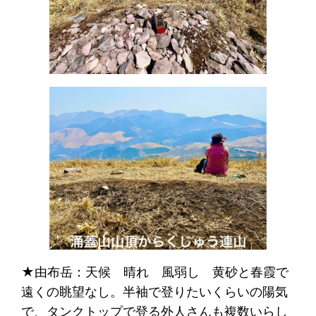
★由布岳：天候 晴れ 風弱し 黄砂と春霞で
遠くの眺望なし。半袖で登りたいくらいの陽気
で、タンクトップで登る外人さんも複数いらし