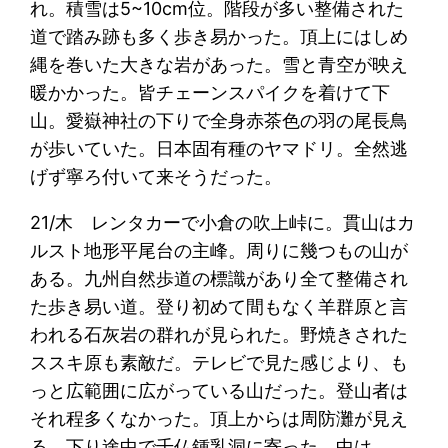
れ。積雪は5~10cm位。階段が多い整備された
道で踏み跡も多く歩き易かった。頂上にはしめ
縄を巻いた大きな岩があった。雪と青空が映え
暖かかった。皆チェーンスパイクを着けて下
山。愛嶽神社の下りで全身赤茶色の羽の尾長鳥
が歩いていた。日本固有種のヤマドリ。全然逃
げず寧ろ付いて来そうだった。
21/木 レンタカーで小倉の吹上峠に。貫山はカ
ルスト地形平尾台の主峰。周りに幾つもの山が
ある。九州自然歩道の標識があり全て整備され
た歩き易い道。登り初めて間もなく羊群原と言
われる石灰岩の群れが見られた。野焼きされた
ススキ原も素敵だ。テレビで見た感じより、も
っと広範囲に広がっている山だった。登山者は
それ程多くなかった。頂上からは周防灘が見え
る。下り途中で千仏鍾乳洞に寄った。中は