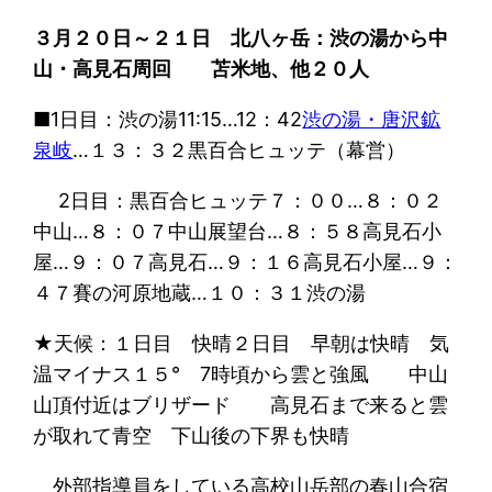
３月２０日～２１日 北八ヶ岳：渋の湯から中
山・高見石周回 苫米地、他２０人
■1日目：渋の湯11:15…12：42
渋の湯・唐沢鉱
泉岐
…１３：３２黒百合ヒュッテ（幕営）
2日目：黒百合ヒュッテ７：００…８：０２
中山…８：０７中山展望台…８：５８高見石小
屋…９：０７高見石…９：１６高見石小屋…９：
４７賽の河原地蔵…１０：３１渋の湯
★天候：１日目 快晴２日目 早朝は快晴 気
温マイナス１５° 7時頃から雲と強風 中山
山頂付近はブリザード 高見石まで来ると雲
が取れて青空 下山後の下界も快晴
外部指導員をしている高校山岳部の春山合宿