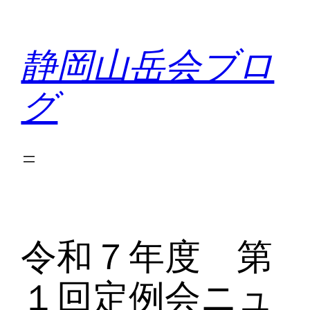
内
容
静岡山岳会ブロ
を
ス
グ
キ
ッ
プ
令和７年度 第
１回定例会ニュ