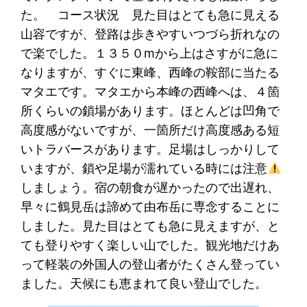
た。 コース状況 見た目はとても急に見える
山容ですが、登路は歩きやすいつづら折れなの
で楽でした。１３５０mから上はさすがに急に
なりますが、すぐに東峰、西峰の鞍部に当たる
マタエです。マタエから本峰の西峰へは、４箇
所くらいの鎖場があります。ほとんどは凹角で
高度感がないですが、一箇所だけ高度感ある短
いトラバースがあります。足場はしっかりして
いますが、鎖や足場が濡れている時には注意
しましょう。宿の朝食が遅かったので出遅れ、
早々に鶴見岳は諦めて由布岳に専念することに
しました。見た目はとても急に見えますが、と
ても登りやすく楽しい山でした。観光地だけあ
って軽装の外国人の登山者がたくさん登ってい
ました。天候にも恵まれて良い登山でした。