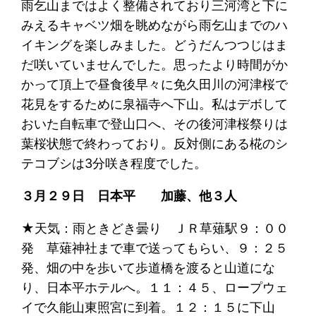
雨乞山まではよく整備されており三河湾と下に
みえるキャベツ畑を眺めながら雨乞山までのハ
イキングを楽しみました。どうだんつつじはま
だ咲いていませんでした。思ったより時間がか
かって頂上で昼食後早々に免久田川の河津桜で
花見をするために泉福寺へ下山。私はデボして
おいた自転車で登山口へ、その後河津桜祭りは
葉桜状態で終わっており。反対側にある椛のシ
テコブシは3分咲き程度でした。
３月２９日 日本平 加藤、他３人
★
天気：雨ときどき曇り ＪＲ草薙駅９：００
発 草薙神社まで車で送ってもらい、９：２５
発、畑の中を歩いて歩道橋を渡ると山道にな
り、日本平ホテルへ。１１：４５、ロープウェ
イで久能山東照宮に到着。１２：１５に下山