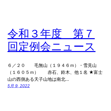
令和３年度 第７
回定例会ニュース
６／２０ 毛無山（１９４６ｍ）・雪見山
（１６０５ｍ） 赤石、鈴木、他１名 ★富士
山の西側ある天子山地は南北…
5月 9, 2022