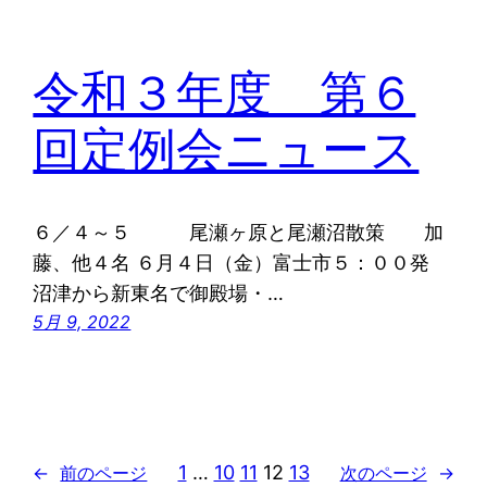
令和３年度 第６
回定例会ニュース
６／４～５ 尾瀬ヶ原と尾瀬沼散策 加
藤、他４名 ６月４日（金）富士市５：００発
沼津から新東名で御殿場・…
5月 9, 2022
1
…
10
11
12
13
←
前のページ
次のページ
→