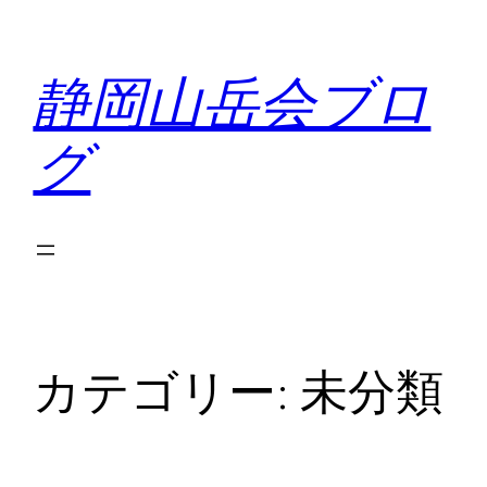
内
容
静岡山岳会ブロ
を
ス
グ
キ
ッ
プ
カテゴリー:
未分類