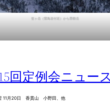
笠ヶ岳（雷鳥岩付近）から乗鞍岳
15回定例会ニュー
 11月20日 香貫山 小野田、他