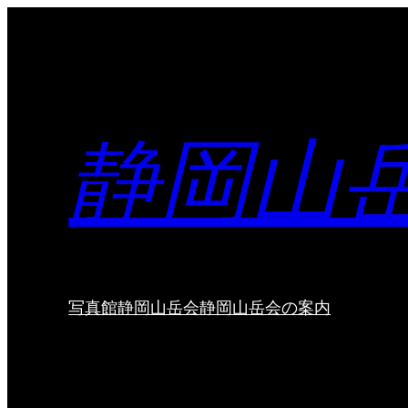
内
容
を
ス
キ
静岡山
ッ
プ
写真館
静岡山岳会
静岡山岳会の案内